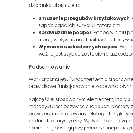
działania. Obejmuje to:
Smazenie przegubów krzyżakowych
:
zapobiegać ich zużyciu i zatarciom.
Sprawdzanie podpor
: Podpory wału p
mogą wpływać na stabilność i efektywn
Wymiana uszkodzonych części
: W pr
ważne jest szybkie zastąpienie uszkodz
Podsumowanie
Wał Kardana jest fundamentem dla sprawne
prawidłowe funkcjonowanie zapewnia płynne i
Najczęściej stosowanym elementem, który słu
motocyklu jest oczywiście łańcuch. Niestety
powszechnie stosowany. Dlatego też głównie
enduro lub turystyczny. Wpływa to znacząco
minimalnej obsługi przy jednoczesnej maksym