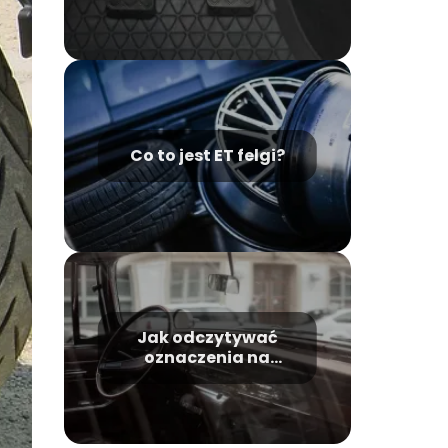
Co to jest ET felgi?
Jak odczytywać
oznaczenia na
szybach
samochodowych?