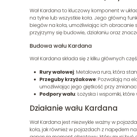
Wał Kardana to kluczowy komponent w ukła
na tylne lub wszystkie koła. Jego główną fun
biegów na koła, umożliwiając ich obracanie 
przyjrzymy się budowie, działaniu oraz znac
Budowa wału Kardana
Wał Kardana składa się z kilku głównych częś
Rury wałowej
: Metalowa rura, która sta
Przeguby krzyżakowe
: Pozwalają na e
umożliwiając jego giętkość przy zmianac
Podpory wału
: Łożyska i wsporniki, któ
Działanie wału Kardana
Wał Kardana jest niezwykle ważny w pojazda
koła, jak również w pojazdach z napędem na ws
generują moment obrotowy, który musi być 