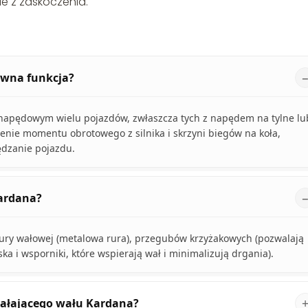
ie z zaskoczenia.
łówna funkcja?
napędowym wielu pojazdów, zwłaszcza tych z napędem na tylne lu
zenie momentu obrotowego z silnika i skrzyni biegów na koła,
ędzanie pojazdu.
Kardana?
 rury wałowej (metalowa rura), przegubów krzyżakowych (pozwalają
ka i wsporniki, które wspierają wał i minimalizują drgania).
iałającego wału Kardana?