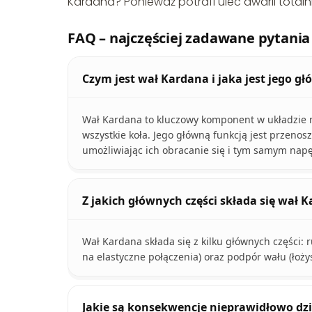
Kardana? Ponieważ potrafi ulec awarii totaln
FAQ – najczęściej zadawane pytania
Czym jest wał Kardana i jaka jest jego g
Wał Kardana to kluczowy komponent w układzie 
wszystkie koła. Jego główną funkcją jest przenos
umożliwiając ich obracanie się i tym samym nap
Z jakich głównych części składa się wał 
Wał Kardana składa się z kilku głównych części:
na elastyczne połączenia) oraz podpór wału (łożys
Jakie są konsekwencje nieprawidłowo dz