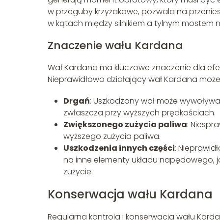
w przeguby krzyżakowe, pozwala na przenies
w kątach między silnikiem a tylnym mostem
Znaczenie wału Kardana
Wał Kardana ma kluczowe znaczenie dla ef
Nieprawidłowo działający wał Kardana może
Drgań
: Uszkodzony wał może wywoływać
zwłaszcza przy wyższych prędkościach.
Zwiększonego zużycia paliwa
: Niespr
wyższego zużycia paliwa.
Uszkodzenia innych części
: Nieprawi
na inne elementy układu napędowego, jak
zużycie.
Konserwacja wału Kardana
Regularna kontrola i konserwacja wału Kar