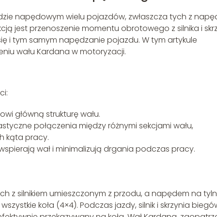
dzie napędowym wielu pojazdów, zwłaszcza tych z nap
kcją jest przenoszenie momentu obrotowego z silnika i skr
się i tym samym napędzanie pojazdu. W tym artykule
zeniu wału Kardana w motoryzacji.
ci:
nowi główną strukturę wału.
lastyczne połączenia między różnymi sekcjami wału,
h kąta pracy.
re wspierają wał i minimalizują drgania podczas pracy.
ch z silnikiem umieszczonym z przodu, a napędem na tyl
zystkie koła (4×4). Podczas jazdy, silnik i skrzynia biegó
efektywnie przekazywany na koła. Wał Kardana, zaopatrz