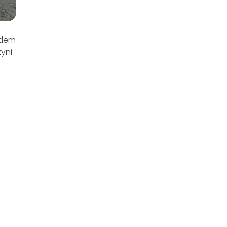
ędem
zyni