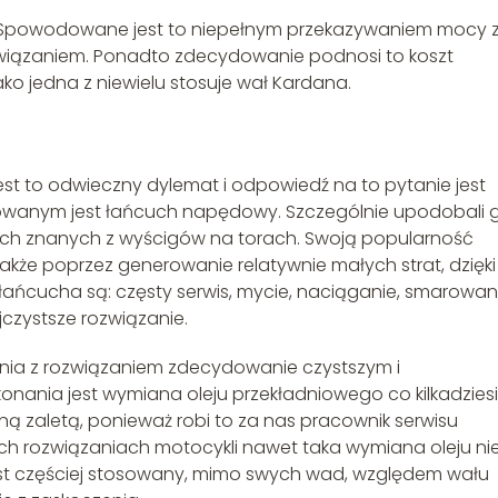
. Spowodowane jest to niepełnym przekazywaniem mocy 
rozwiązaniem. Ponadto zdecydowanie podnosi to koszt
ko jedna z niewielu stosuje wał Kardana.
st to odwieczny dylemat i odpowiedź na to pytanie jest
sowanym jest łańcuch napędowy. Szczególnie upodobali 
ych znanych z wyścigów na torach. Swoją popularność
akże poprzez generowanie relatywnie małych strat, dzięki
ańcucha są: częsty serwis, mycie, naciąganie, smarowani
jczystsze rozwiązanie.
ia z rozwiązaniem zdecydowanie czystszym i
ania jest wymiana oleju przekładniowego co kilkadzies
mną zaletą, ponieważ robi to za nas pracownik serwisu
h rozwiązaniach motocykli nawet taka wymiana oleju ni
jest częściej stosowany, mimo swych wad, względem wału