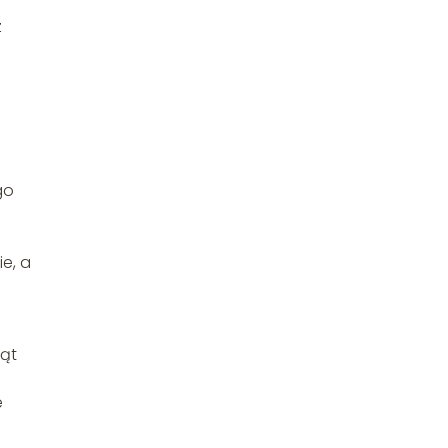
z
go
e, a
iąt
e