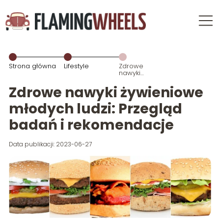
Strona główna
Lifestyle
Zdrowe
nawyki
żywieniowe
młodych ludzi:
Zdrowe nawyki żywieniowe
Przegląd
badań i
młodych ludzi: Przegląd
rekomendacje
badań i rekomendacje
Data publikacji: 2023-06-27