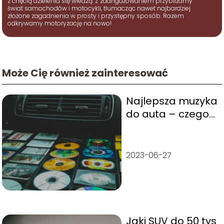
z chęcią dzielenia się wiedzą. Z zaangażowaniem przybliżamy
świat samochodów i motocykli, tłumacząc nawet najbardziej
złożone zagadnienia w prosty i przystępny sposób. Razem
odkrywamy motoryzację na nowo!
Może Cię również zainteresować
Najlepsza muzyka
do auta – czego
słuchać w
drodze?
2023-06-27
Jaki SUV do 50 tys