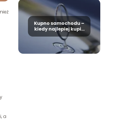
nież
Kupno samochodu –
kiedy najlepiej kupić
samochód?
y
, a