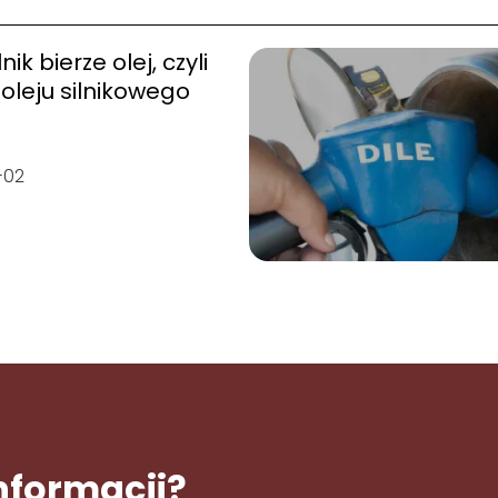
nik bierze olej, czyli
 oleju silnikowego
-02
informacji?