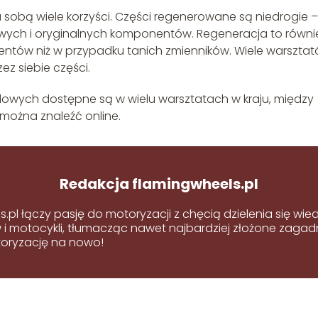
sobą wiele korzyści. Części regenerowane są niedrogie –
owych i oryginalnych komponentów. Regeneracja to równi
entów niż w przypadku tanich zmienników. Wiele warszta
z siebie części.
owych dostępne są w wielu warsztatach w kraju, między
można znaleźć online.
Redakcja flamingwheels.pl
s.pl łączy pasję do motoryzacji z chęcią dzielenia się w
 motocykli, tłumacząc nawet najbardziej złożone zagadni
oryzację na nowo!