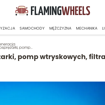
YZACJA
SAMOCHODY
MĘŻCZYZNA
MECHANIKA
L
eneracja
osprężarki, pomp
skowych, filtra DPF –
warto?
arki, pomp wtryskowych, filtr