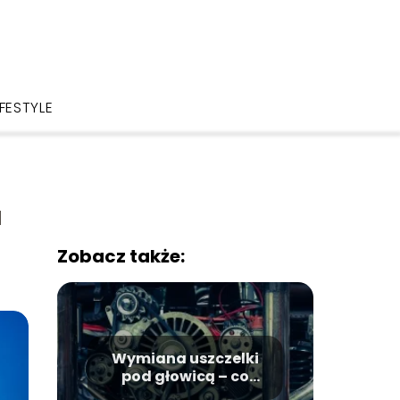
IFESTYLE
a
Zobacz także:
Wymiana uszczelki
pod głowicą – co
warto wiedzieć?