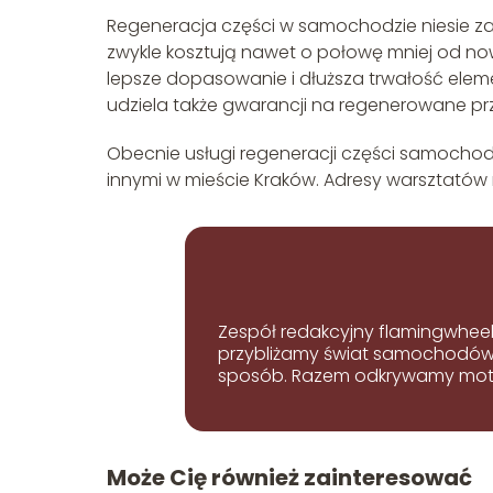
Regeneracja części w samochodzie niesie za 
zwykle kosztują nawet o połowę mniej od n
lepsze dopasowanie i dłuższa trwałość elem
udziela także gwarancji na regenerowane prze
Obecnie usługi regeneracji części samochod
innymi w mieście Kraków. Adresy warsztatów 
Zespół redakcyjny flamingwheel
przybliżamy świat samochodów i
sposób. Razem odkrywamy mot
Może Cię również zainteresować