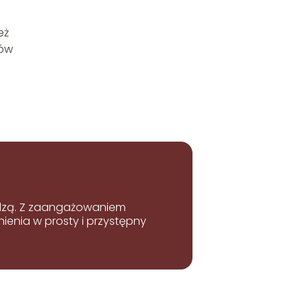
eż
tów
iedzą. Z zaangażowaniem
enia w prosty i przystępny