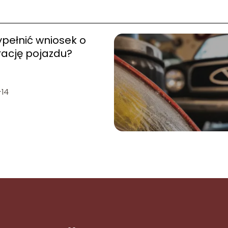
pełnić wniosek o
rację pojazdu?
-14