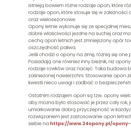
istnieją bowiem różne rodzaje opon, które ró
rodzaje opon, które stosuje się w zależnośc
oraz wielosezonowe.
Opony letnie wykonuje się ze specjalnej mi
dobre właściwości jezdne na suchej oraz mok
cechą opon letnich jest zmniejszony opór to
oszczędność paliwa.
Jeśli chodzi o opony na zimę, różnią się one
Posiadają one również inny bieżnik, niż opony
rodzaje rowków oraz nacięć. Taka budowa b
zaśnieżonej nawierzchni. Stosowanie opon zi
kwestii nieco uwagi i zadbać o bezpieczeńs
Ostatnim rodzajem opon są tzw. opony wiel
aby można było stosować je przez cały rok, 
umiarkowanie dobrą przyczepność w każdyc
rozwiązaniem jest zastosowanie opon letnich
siebie na
https://www.24opony.pl/opony