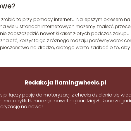
mowe?
 zrobić to przy pomocy internetu. Najlepszym okresem na
s na wielu stronach internetowych możemy znaleźć przec
nie zaoszczędzić nawet kilkaset złotych podczas zakupu
naleźć, korzystając z różnego rodzaju porównywarek ce
ieczeństwo na drodze, dlatego warto zadbać o to, aby
Redakcja flamingwheels.pl
s.pl łączy pasję do motoryzacji z chęcią dzielenia się w
 motocykli, tłumacząc nawet najbardziej złożone zagadni
oryzację na nowo!