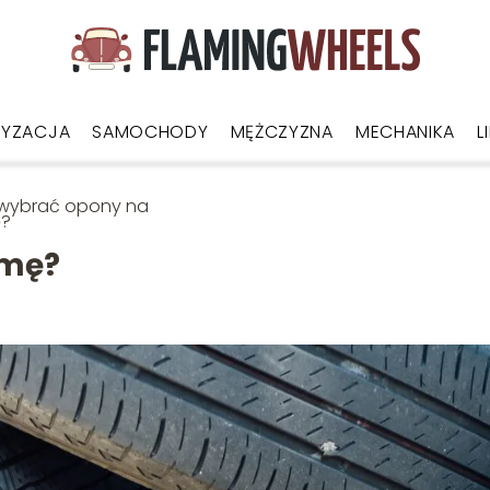
YZACJA
SAMOCHODY
MĘŻCZYZNA
MECHANIKA
L
 wybrać opony na
ę?
imę?