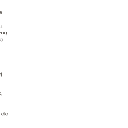
we
az
czną
ną
j
,
 dla