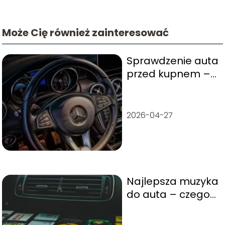
Może Cię również zainteresować
Sprawdzenie auta
przed kupnem –
o czym warto
pamiętać?
2026-04-27
Najlepsza muzyka
do auta – czego
słuchać w
drodze?