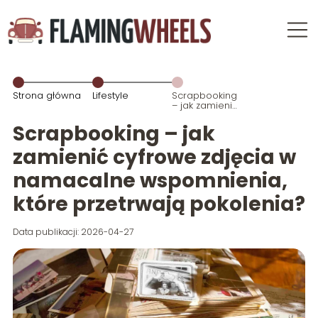
Strona główna
Lifestyle
Scrapbooking
– jak zamienić
cyfrowe
zdjęcia w
Scrapbooking – jak
namacalne
wspomnienia,
zamienić cyfrowe zdjęcia w
które
przetrwają
namacalne wspomnienia,
pokolenia?
które przetrwają pokolenia?
Data publikacji: 2026-04-27