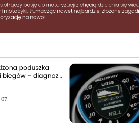
s.pl łączy pasję do motoryzacji z chęcią dzielenia się w
 motocykli, tłumacząc nawet najbardziej złożone zagadni
oryzację na nowo!
dzona poduszka
i biegów – diagnoza i
ana
-07