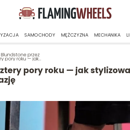
YZACJA
SAMOCHODY
MĘŻCZYZNA
MECHANIKA
L
 Blundstone przez
ry pory roku — jak
izować Twoje buty
ażdą okazję
ztery pory roku — jak stylizow
azję