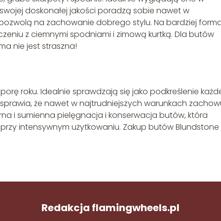
i swojej doskonałej jakości poradzą sobie nawet w
 pozwolą na zachowanie dobrego stylu. Na bardziej form
czeniu z ciemnymi spodniami i zimową kurtką. Dla butów
ma nie jest straszna!
orę roku. Idealnie sprawdzają się jako podkreślenie każd
ość sprawia, że nawet w najtrudniejszych warunkach zachow
rna i sumienna pielęgnacja i konserwacja butów, która
przy intensywnym użytkowaniu. Zakup butów Blundstone 
Redakcja flamingwheels.pl