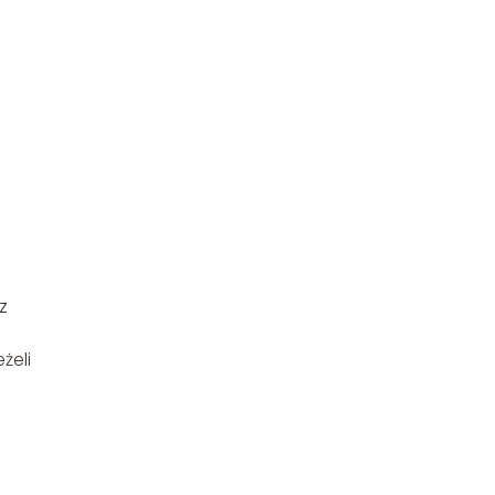
z
żeli