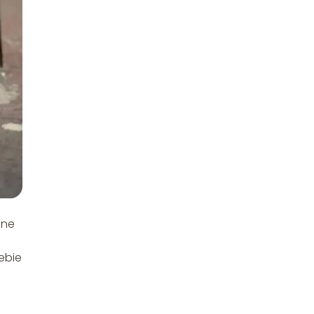
lne
ebie