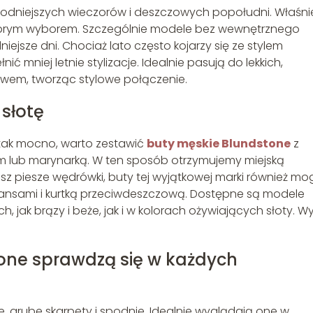
chłodniejszych wieczorów i deszczowych popołudni. Właśni
dobrym wyborem. Szczególnie modele bez wewnętrznego
niejsze dni. Chociaż lato często kojarzy się ze stylem
 mniej letnie stylizacje. Idealnie pasują do lekkich,
kawem, tworząc stylowe połączenie.
 słotę
ż tak mocno, warto zestawić
buty męskie Blundstone
z
em lub marynarką. W ten sposób otrzymujemy miejską
asz piesze wędrówki, buty tej wyjątkowej marki również m
jeansami i kurtką przeciwdeszczową. Dostępne są modele
jak brązy i beże, jak i w kolorach ożywiających słoty. W
one sprawdzą się w każdych
, grube skarpety i spodnie. Idealnie wyglądają one w