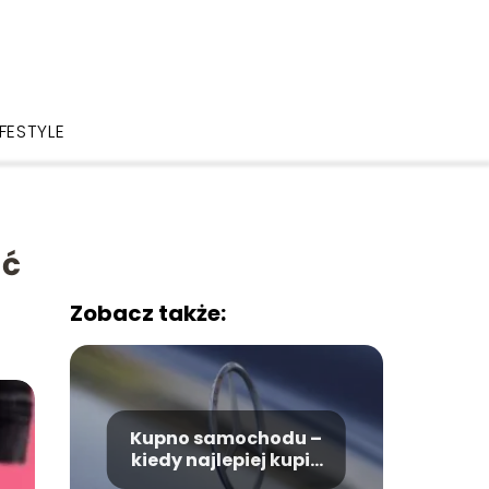
IFESTYLE
ać
Zobacz także:
Kupno samochodu –
kiedy najlepiej kupić
samochód?