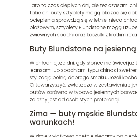
Lato to czas ciepłych dni, ale też czasami 
takie dni buty sztyblety mogą okazać się 
ocieplenia sprawdzą się w letnie, nieco chłod
plażowym, sztyblety Blundstone mogą uzupełnić
zwiewnych spodni oraz koszulki z krótkim rę
Buty Blundstone na jesienną
W chłodniejsze dni, gdy słońce nie świeci ju
jeansami lub spodniami typu chinos i swetr
stylizację pełną dobrego smaku. Jeżeli koch
Ci towarzyszyć, zwłaszcza w zestawieniu z 
butów zarówno w typowo jesiennych barwach, 
zależny jest od osobistych preferencji.
Zima — buty męskie Blundst
warunkach!
W zimie wyjątkowo chętnie sięgamy po ciepłe