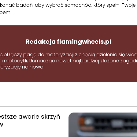
konać badań, aby wybrać samochód, który spełni Twoje
upem.
Redakcja flamingwheels.pl
s.pl łączy pasję do motoryzacji z chęcią dzielenia się w
 motocykli, tłumacząc nawet najbardziej złożone zagadni
oryzację na nowo!
stsze awarie skrzyń
w