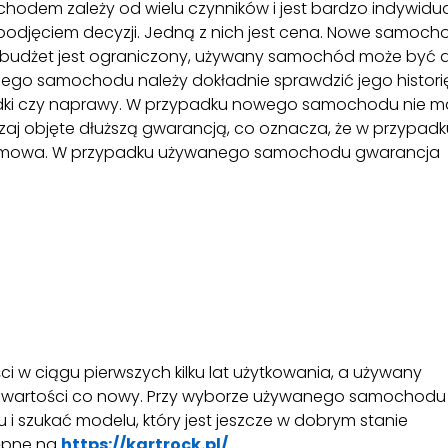
em zależy od wielu czynników i jest bardzo indywidua
ed podjęciem decyzji. Jedną z nich jest cena. Nowe samoch
ój budżet jest ograniczony, używany samochód może być 
ego samochodu należy dokładnie sprawdzić jego histori
ypadki czy naprawy. W przypadku nowego samochodu nie m
aj objęte dłuższą gwarancją, co oznacza, że w przypadk
darmowa. W przypadku używanego samochodu gwarancja
w ciągu pierwszych kilku lat użytkowania, a używany
na wartości co nowy. Przy wyborze używanego samochodu
 szukać modelu, który jest jeszcze w dobrym stanie
ępne na
https://kartrock.pl/