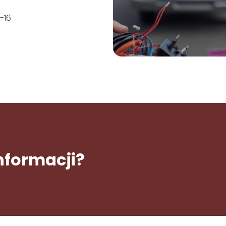
-16
informacji?