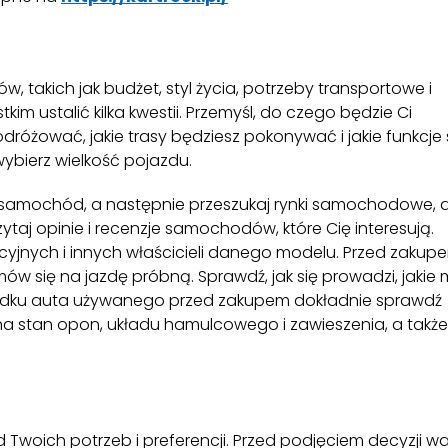
, takich jak budżet, styl życia, potrzeby transportowe i
im ustalić kilka kwestii. Przemyśl, do czego będzie Ci
różować, jakie trasy będziesz pokonywać i jakie funkcje
wybierz wielkość pojazdu.
 samochód, a następnie przeszukaj rynki samochodowe, 
aj opinie i recenzje samochodów, które Cię interesują.
yjnych i innych właścicieli danego modelu. Przed zakup
w się na jazdę próbną. Sprawdź, jak się prowadzi, jakie
zypadku auta używanego przed zakupem dokładnie sprawdź
 stan opon, układu hamulcowego i zawieszenia, a także
oich potrzeb i preferencji. Przed podjęciem decyzji wa