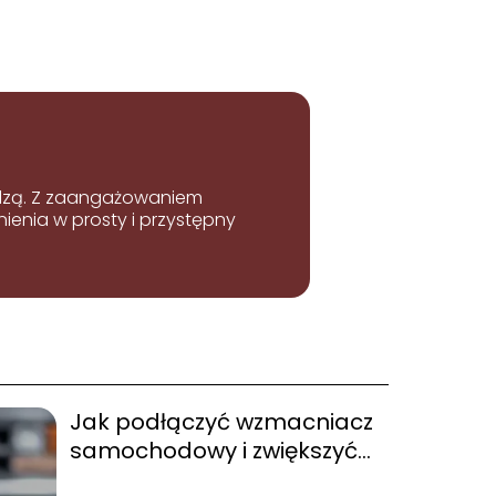
iedzą. Z zaangażowaniem
enia w prosty i przystępny
Jak podłączyć wzmacniacz
samochodowy i zwiększyć
jakość muzyki w aucie?