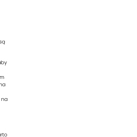
 są
aby
em
 ma
 na
rto