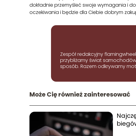
dokładnie przemyśleć swoje wymagania i do
oczekiwania i będzie dla Ciebie dobrym zak
Zespół redakcyjny flamingwheel
przybliżamy świat samochodów i
sposób. Razem odkrywamy mot
Może Cię również zainteresować
Najczę
biegó