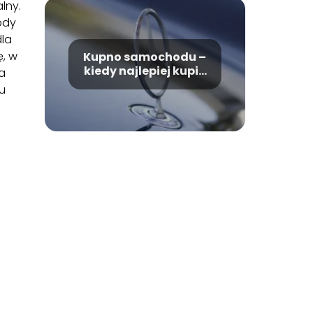
lny.
ody
dla
ę, w
Kupno samochodu –
kiedy najlepiej kupić
a
samochód?
u