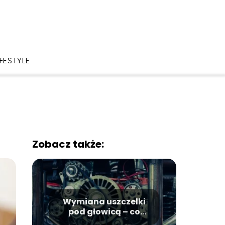
IFESTYLE
Zobacz także:
Wymiana uszczelki
pod głowicą – co
warto wiedzieć?