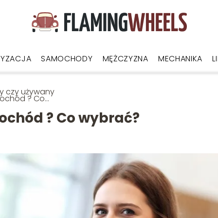
YZACJA
SAMOCHODY
MĘŻCZYZNA
MECHANIKA
L
y czy używany
ochód ? Co
rać?
ochód ? Co wybrać?