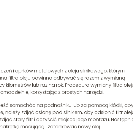
czeń i opiłków metalowych z oleju silnikowego, którym
na filtra oleju powinna odbywać się razem z wymianą
y kilometrów lub raz na rok. Procedura wymiany filtra olej
modzielnie, korzystając z prostych narzędzi.
odnieść samochód na podnośniku lub za pomocą kłódki, ab
 należy zdjąć osłonę pod silnikiem, aby odsłonić filtr olej
 zdjąć stary filtr i oczyścić miejsce jego montażu. Następni
ć nakrętkę mocującą i zatankować nowy olej.