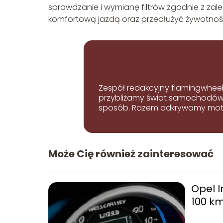
sprawdzanie i wymianę filtrów zgodnie z zal
komfortową jazdą oraz przedłużyć żywotność 
Zespół redakcyjny flamingwheel
przybliżamy świat samochodów i
sposób. Razem odkrywamy mot
Może Cię również zainteresować
Opel I
100 k