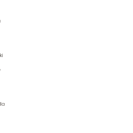
a
ki
ę
la