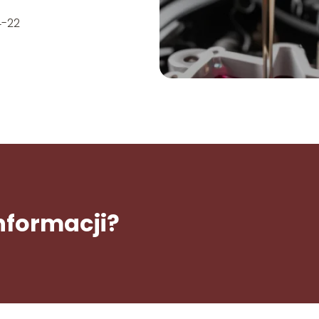
4-22
informacji?