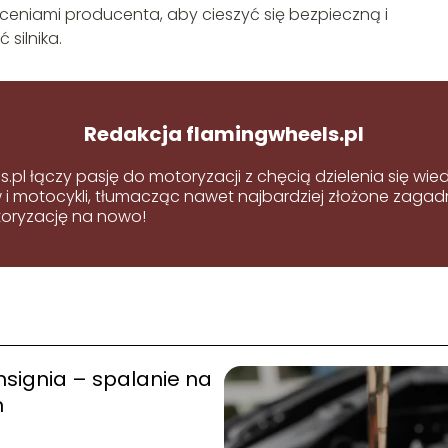
eceniami producenta, aby cieszyć się bezpieczną i
silnika.
Redakcja flamingwheels.pl
s.pl łączy pasję do motoryzacji z chęcią dzielenia się w
 motocykli, tłumacząc nawet najbardziej złożone zagadni
oryzację na nowo!
nsignia – spalanie na
m