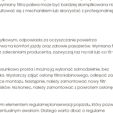
 wymiany filtra paliwa może być bardziej skomplikowana ni
ultować się z mechanikiem lub skorzystać z profesjonalnej
iwpyłkowym, odpowiada za oczyszczanie powietrza
wa na komfort jazdy oraz zdrowie pasażerów. Wymiana fi
aleceniami producenta, zazwyczaj raz na rok lub co 15
tosunkowo prosta i można ją wykonać samodzielnie, bez
. Wystarczy zdjąć osłonę filtra kabinowego, odkręcić zac
ejsce montażu. Następnie, należy zamontować nowy filtr
isków. Na koniec, należy zamontować z powrotem osłonę
 elementem regularnej konserwacji pojazdu, który poz
entualnym awariom. Dlatego warto dbać o regularne