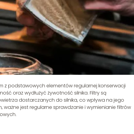
m z podstawowych elementów regularnej konserwacji
ść oraz wydłużyć żywotność silnika. Filtry są
wietrza dostarczanych do silnika, co wpływa na jego
m, ważne jest regularne sprawdzanie i wymienianie filtrów
sowych.