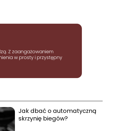
iedzą. Z zaangażowaniem
enia w prosty i przystępny
Jak dbać o automatyczną
skrzynię biegów?