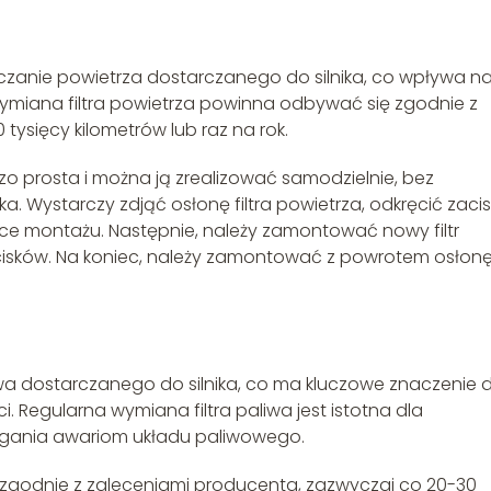
szczanie powietrza dostarczanego do silnika, co wpływa n
Wymiana filtra powietrza powinna odbywać się zgodnie z
ysięcy kilometrów lub raz na rok.
zo prosta i można ją zrealizować samodzielnie, bez
 Wystarczy zdjąć osłonę filtra powietrza, odkręcić zacis
ejsce montażu. Następnie, należy zamontować nowy filtr
isków. Na koniec, należy zamontować z powrotem osłon
wa dostarczanego do silnika, co ma kluczowe znaczenie d
 Regularna wymiana filtra paliwa jest istotna dla
egania awariom układu paliwowego.
 zgodnie z zaleceniami producenta, zazwyczaj co 20-30